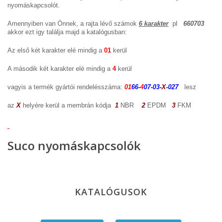
nyomáskapcsolót.
Amennyiben van Önnek, a rajta lévő számok
6 karakter
pl
660703
akkor ezt igy találja majd a katalógusban:
Az első két karakter elé mindig a
01
kerül
A második két karakter elé mindig a
4
kerül
vagyis a termék gyártói rendelésszáma:
01
66-
4
07-03-
X
-027
lesz
az
X
helyére kerül a membrán kódja
1
NBR
2
EPDM
3
FKM
Suco nyomáskapcsolók
KATALÓGUSOK