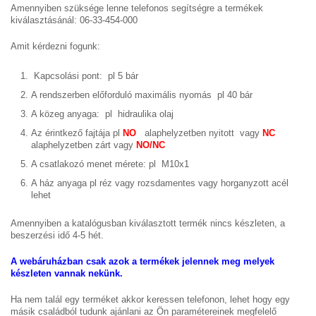
Amennyiben szüksége lenne telefonos segítségre a termékek
kiválasztásánál: 06-33-454-000
Amit kérdezni fogunk:
Kapcsolási pont: pl 5 bár
A rendszerben előforduló maximális nyomás pl 40 bár
A közeg anyaga: pl hidraulika olaj
Az érintkező fajtája pl
NO
alaphelyzetben nyitott vagy
NC
alaphelyzetben zárt vagy
NO/NC
A csatlakozó menet mérete: pl M10x1
A ház anyaga pl réz vagy rozsdamentes vagy horganyzott acél
lehet
Amennyiben a katalógusban kiválasztott termék nincs készleten, a
beszerzési idő 4-5 hét.
A webáruházban csak azok a termékek jelennek meg melyek
készleten vannak nekünk.
Ha nem talál egy terméket akkor keressen telefonon, lehet hogy egy
másik családból tudunk ajánlani az Ön paramétereinek megfelelő